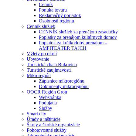
Cenník
Ponuka tovaru
Reklamačný poriadok
Osobnosti regiónu
Cenník služieb
CENNÍK služieb za prenájom zasadačky
Poplatky za prenájom kultúrnych domov
Poplatok za krátkodobý prenájom –
AMFITEÁTER TAJCH
Výlety po okolí
Ubytovanie
Turistická chata Bukovina
Turistické zaujímavosti
Mikroregión
Zápisnice mikroregiónu
Dokumenty mikroregiónu
OOCR Región Gron
Webstránka
Podujatia
Služby
Smart city
Úrady a inštitúcie
Školy a školské organizácie
Pohotovostné služby
Zdravotnícke organizácie