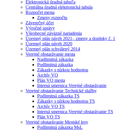
Elektronická úradná tabuľa
Centrálna úradná elektronická tabula
Rozpočet mesta
Zmeny rozpočtu
Záverečný účet
Výročné správy
Všeobecné záväzné nariadenia
Územný plán návrh 2021– zmeny a doplnky č. 1
Územný plán návrh 2020
Územný plán schválený 2014
Verejné obstarávanie mesta
Nadlimitná zákazka
Podlimitná zákazka
Zákazky s nízkou hodnotou
Archív VO
Plán VO mesta
Interná smernica Verejné obstarávanie
Verejné obstarávanie Technické služby
Podlimitná zákazka TS
Zákazky s nízkou hodnotou TS
Archív VO TS
Interná smernica Verejné obstarávanie TS
Plán VO TS
Verejné obstarávanie Mestské lesy
Podlimitná zákazka MsL