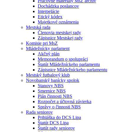
Pracovné materiály MsZ archív
Dochádzka poslancov
Interpelácie
Etický kódex
Majetkové oznámenia
Mestská rada
Členovia mestskej rady
Zápisnice Mestskej rady
Komisie pri MsZ
Mládežnícky parlament
Akčný plán
Memorandum o spolupráci
Štatút Mládežníckeho parlamentu
Zápisnice Mládežníckeho parlamentu
Mestský futbalový klub
Novobanský banícky spolok
Stanovy NBS
Smernice NBS
Plán činnosti NBS
Rozpočet a účtovná závierka
Správy o činnosti NBS
Rada seniorov
Prihláška do DCS Lipa
Štatút DCS Lipa
Štatút rady seniorov