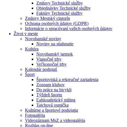
Zmluvy Technické služby
Objednávky Technické služby
Faktúry Technické služby
Zmluvy Mestský cintorín
Ochrana osobných údajov (GDPR)
Informácie o spracúvaní vašich osobných údajov
Život v meste
Novobanské noviny
Noviny na stiahnutie
Kultúra
Novobanský jarmok
Vianočné trhy
Veľkonočné trhy
Kalendár podujatí
Šport
Športoviská a rekreačné zariadenia
Zoznam klubov
Do práce na bicykli
Týždeň športu
Ľahkoatletický míting
Tajchová osmička
Kultúrne a športové podujatia
Fotogaléria
Videozáznam MsZ a videogaléria
Rozhlas on-line