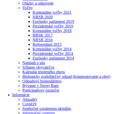
Otázky a odpovede
Voľby
Komunálne voľby 2021
NRSR 2020
Európsky parlament 2019
Prezidentské voľby 2019
Komunálne voľby 2018
BBSK 2017
NRSR 2016
Referendum 2015
Komunálne voľby 2014
Prezidentské voľby 2014
Európsky parlament 2014
Napísali o nás
Sčítanie obyvateľov
Kalendár triedeného zberu
Biologicky rozložiteľný odpad (kompostovanie a zber)
Odpadové hospodárstvo
Bývanie v Novej Bani
Participatívny rozpočet
Informácie
Aktuality
Covid19
Smútočné oznámenia aktuálne
Informačné centrum