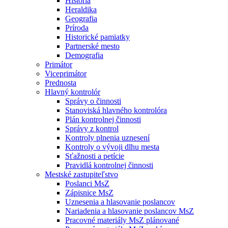
História
Heraldika
Geografia
Príroda
Historické pamiatky
Partnerské mesto
Demografia
Primátor
Viceprimátor
Prednosta
Hlavný kontrolór
Správy o činnosti
Stanoviská hlavného kontrolóra
Plán kontrolnej činnosti
Správy z kontrol
Kontroly plnenia uznesení
Kontroly o vývoji dlhu mesta
Sťažnosti a petície
Pravidlá kontrolnej činnosti
Mestské zastupiteľstvo
Poslanci MsZ
Zápisnice MsZ
Uznesenia a hlasovanie poslancov
Nariadenia a hlasovanie poslancov MsZ
Pracovné materiály MsZ plánované