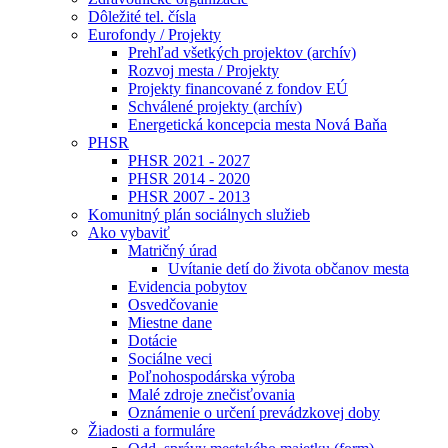
Dôležité tel. čísla
Eurofondy / Projekty
Prehľad všetkých projektov (archív)
Rozvoj mesta / Projekty
Projekty financované z fondov EÚ
Schválené projekty (archív)
Energetická koncepcia mesta Nová Baňa
PHSR
PHSR 2021 - 2027
PHSR 2014 - 2020
PHSR 2007 - 2013
Komunitný plán sociálnych služieb
Ako vybaviť
Matričný úrad
Uvítanie detí do života občanov mesta
Evidencia pobytov
Osvedčovanie
Miestne dane
Dotácie
Sociálne veci
Poľnohospodárska výroba
Malé zdroje znečisťovania
Oznámenie o určení prevádzkovej doby
Žiadosti a formuláre