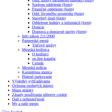
Odd. správy mestského majetku (form)
Správne oddelenie (form)
Finančné oddelenie (form)
Odd. životného prostredia (form)
Stavebný úrad (form)
Oddelenie kultúry a informácií (form)
Dotácie
Doprava a dopravné stavby (form)
Info zákon 211/2000
Partnerské mestá
Tlačové správy
Mestská knižnica
O knižnici
on-line katalóg
Cenník
Mestská polícia
Karanténna stanica
Platené parkovanie
Výsledky vyhľadávania
Ochrana osobných údajov
Mapa stránky
Zásady používania súborov cookie
Daň z nehnuteľností
My a naše mesto