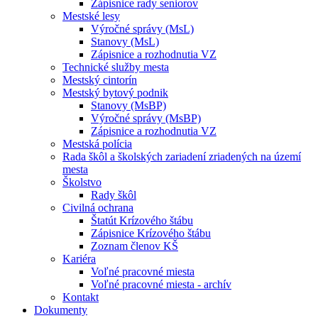
Zápisnice rady seniorov
Mestské lesy
Výročné správy (MsL)
Stanovy (MsL)
Zápisnice a rozhodnutia VZ
Technické služby mesta
Mestský cintorín
Mestský bytový podnik
Stanovy (MsBP)
Výročné správy (MsBP)
Zápisnice a rozhodnutia VZ
Mestská polícia
Rada škôl a školských zariadení zriadených na území
mesta
Školstvo
Rady škôl
Civilná ochrana
Štatút Krízového štábu
Zápisnice Krízového štábu
Zoznam členov KŠ
Kariéra
Voľné pracovné miesta
Voľné pracovné miesta - archív
Kontakt
Dokumenty