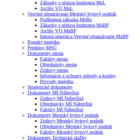
Zákazky s nízkou hodnotou MsL
Archív VO MsL
Verejné obstarávanie Mestský bytový podnik
Podlimitná zákazka MsBp
Zákazky s nízkou hodnotou MsBP
Archív VO MsBP
Interná smernica Verejné obstarávanie MsBP
Ponuky majetku
Predpisy MSÚ
Dokumenty mesta
Faktúry mesta
Objednávky mesta
Zmluvy mesta
Informácie z ochrany prírody a krajiny
Prevody majetku
Strategické dokumenty
Dokumenty Mš Nábrežná
Zmluvy Mš Nábrežná
Objednávky Mš Nábrežná
Faktúry Mš Nábrežná
Dokumenty Mestský bytový podnik
Zmluvy Mestský bytový podnik
Objednávky Mestský bytový podnik
Faktúry Mestský bytový podnik
Dokumenty Technické služby