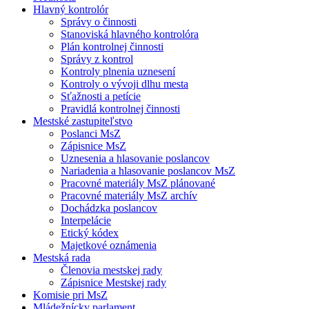
Hlavný kontrolór
Správy o činnosti
Stanoviská hlavného kontrolóra
Plán kontrolnej činnosti
Správy z kontrol
Kontroly plnenia uznesení
Kontroly o vývoji dlhu mesta
Sťažnosti a petície
Pravidlá kontrolnej činnosti
Mestské zastupiteľstvo
Poslanci MsZ
Zápisnice MsZ
Uznesenia a hlasovanie poslancov
Nariadenia a hlasovanie poslancov MsZ
Pracovné materiály MsZ plánované
Pracovné materiály MsZ archív
Dochádzka poslancov
Interpelácie
Etický kódex
Majetkové oznámenia
Mestská rada
Členovia mestskej rady
Zápisnice Mestskej rady
Komisie pri MsZ
Mládežnícky parlament