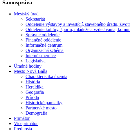
Samospráva
Mestský úrad
Sekretariát
Oddelenie výstavby a investícií, stavebného úradu, život
Oddelenie kultúry, športu, mládeže a vzdelávania, komun
Správne oddelenie
Finančné oddelenie
Informačné centrum
Organizačná schéma
Interné smernice
Legislatíva
Úradné hodiny
Mesto Nová Baňa
Charakteristika územia
História
Heraldika
Geografia
Príroda
Historické pamiatky
Partnerské mesto
Demografia
Primátor
Viceprimátor
Prednosta