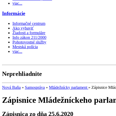
viac...
Informácie
Informačné centrum
Ako vybaviť
Žiadosti a formuláre
Info zákon 211/2000
Pohotovostné služby
Mestská polícia
viac...
Neprehliadnite
Nová Baňa
»
Samospráva
»
Mládežnícky parlament
»
Zápisnice Mlá
Zápisnice Mládežníckeho parl
Zápisnica zo dňa 25.6.2020