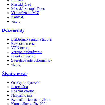
Primátor
Mestský úrad
Mestské zastupiteľstvo
Videozáznam MsZ
Kontakt
viac...
Dokumenty
Elektronická úradná tabuľa
Rozpočet mesta
VZN mesta
Verejné obstarávanie
Ponuky majetku
Zverejňovanie dokumentov
viac...
Život v meste
Otázky a odpovede
Fotogaléria
Rozhlas on-line
Napísali o nás
Kalendár triedeného zberu
Komunálne voľby 2021