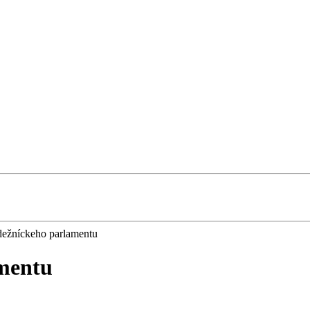
dežníckeho parlamentu
amentu