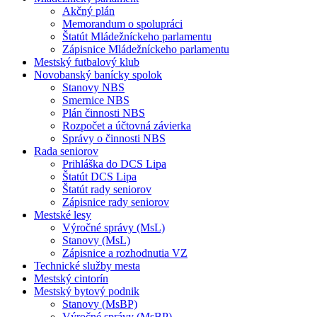
Akčný plán
Memorandum o spolupráci
Štatút Mládežníckeho parlamentu
Zápisnice Mládežníckeho parlamentu
Mestský futbalový klub
Novobanský banícky spolok
Stanovy NBS
Smernice NBS
Plán činnosti NBS
Rozpočet a účtovná závierka
Správy o činnosti NBS
Rada seniorov
Prihláška do DCS Lipa
Štatút DCS Lipa
Štatút rady seniorov
Zápisnice rady seniorov
Mestské lesy
Výročné správy (MsL)
Stanovy (MsL)
Zápisnice a rozhodnutia VZ
Technické služby mesta
Mestský cintorín
Mestský bytový podnik
Stanovy (MsBP)
Výročné správy (MsBP)