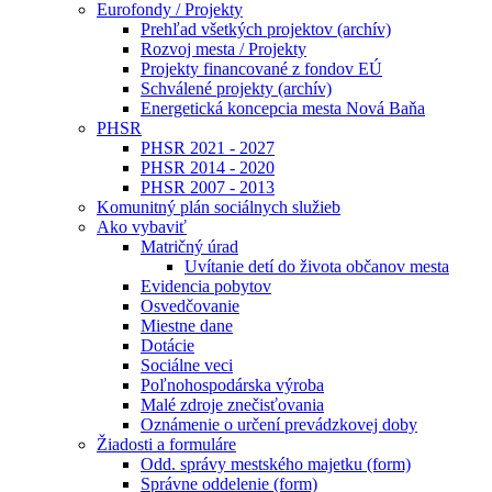
Eurofondy / Projekty
Prehľad všetkých projektov (archív)
Rozvoj mesta / Projekty
Projekty financované z fondov EÚ
Schválené projekty (archív)
Energetická koncepcia mesta Nová Baňa
PHSR
PHSR 2021 - 2027
PHSR 2014 - 2020
PHSR 2007 - 2013
Komunitný plán sociálnych služieb
Ako vybaviť
Matričný úrad
Uvítanie detí do života občanov mesta
Evidencia pobytov
Osvedčovanie
Miestne dane
Dotácie
Sociálne veci
Poľnohospodárska výroba
Malé zdroje znečisťovania
Oznámenie o určení prevádzkovej doby
Žiadosti a formuláre
Odd. správy mestského majetku (form)
Správne oddelenie (form)