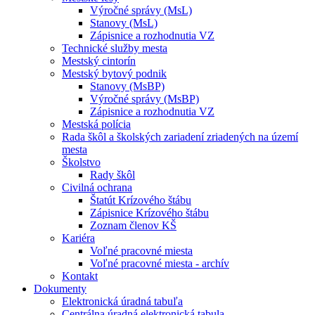
Výročné správy (MsL)
Stanovy (MsL)
Zápisnice a rozhodnutia VZ
Technické služby mesta
Mestský cintorín
Mestský bytový podnik
Stanovy (MsBP)
Výročné správy (MsBP)
Zápisnice a rozhodnutia VZ
Mestská polícia
Rada škôl a školských zariadení zriadených na území
mesta
Školstvo
Rady škôl
Civilná ochrana
Štatút Krízového štábu
Zápisnice Krízového štábu
Zoznam členov KŠ
Kariéra
Voľné pracovné miesta
Voľné pracovné miesta - archív
Kontakt
Dokumenty
Elektronická úradná tabuľa
Centrálna úradná elektronická tabula