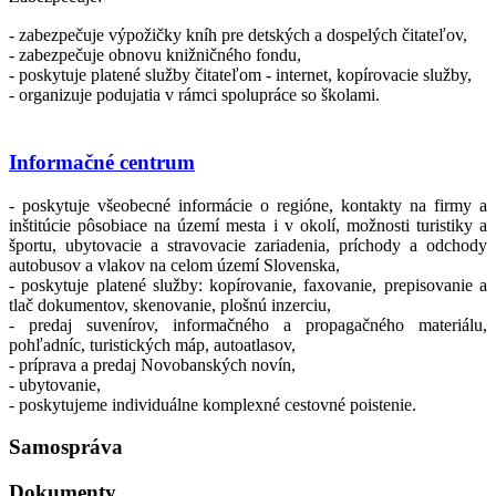
- zabezpečuje výpožičky kníh pre detských a dospelých čitateľov,
- zabezpečuje obnovu knižničného fondu,
- poskytuje platené služby čitateľom - internet, kopírovacie služby,
- organizuje podujatia v rámci spolupráce so školami.
Informačné centrum
- poskytuje všeobecné informácie o regióne, kontakty na firmy a
inštitúcie pôsobiace na území mesta i v okolí, možnosti turistiky a
športu, ubytovacie a stravovacie zariadenia, príchody a odchody
autobusov a vlakov na celom území Slovenska,
- poskytuje platené služby: kopírovanie, faxovanie, prepisovanie a
tlač dokumentov, skenovanie, plošnú inzerciu,
- predaj suvenírov, informačného a propagačného materiálu,
pohľadníc, turistických máp, autoatlasov,
- príprava a predaj Novobanských novín,
- ubytovanie,
- poskytujeme individuálne komplexné cestovné poistenie.
Samospráva
Dokumenty