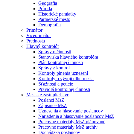
Geografia
Príroda
Historické pamiatky
Partnerské mesto
Demografia
Primátor
Viceprimátor
Prednosta
Hlavný kontrolór
Správy o činnosti
Stanoviská hlavného kontrolóra
Plán kontrolnej činnosti
Správy z kontrol
Kontroly plnenia uznesení
Kontroly o vývoji dlhu mesta
Sťažnosti a petície
Pravidlá kontrolnej činnosti
Mestské zastupiteľstvo
Poslanci MsZ
Zápisnice MsZ
Uznesenia a hlasovanie poslancov
Nariadenia a hlasovanie poslancov MsZ
Pracovné materiály MsZ plánované
Pracovné materiály MsZ archív
Dochádzka poslancov