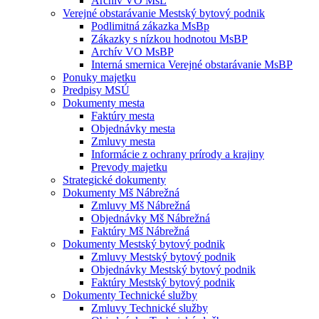
Archív VO MsL
Verejné obstarávanie Mestský bytový podnik
Podlimitná zákazka MsBp
Zákazky s nízkou hodnotou MsBP
Archív VO MsBP
Interná smernica Verejné obstarávanie MsBP
Ponuky majetku
Predpisy MSÚ
Dokumenty mesta
Faktúry mesta
Objednávky mesta
Zmluvy mesta
Informácie z ochrany prírody a krajiny
Prevody majetku
Strategické dokumenty
Dokumenty Mš Nábrežná
Zmluvy Mš Nábrežná
Objednávky Mš Nábrežná
Faktúry Mš Nábrežná
Dokumenty Mestský bytový podnik
Zmluvy Mestský bytový podnik
Objednávky Mestský bytový podnik
Faktúry Mestský bytový podnik
Dokumenty Technické služby
Zmluvy Technické služby