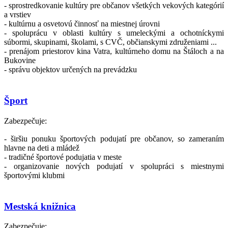
- sprostredkovanie kultúry pre občanov všetkých vekových kategórií
a vrstiev
- kultúrnu a osvetovú činnosť na miestnej úrovni
- spoluprácu v oblasti kultúry s umeleckými a ochotníckymi
súbormi, skupinami, školami, s CVČ, občianskymi združeniami ...
- prenájom priestorov kina Vatra, kultúrneho domu na Štáloch a na
Bukovine
- správu objektov určených na prevádzku
Šport
Zabezpečuje:
- širšiu ponuku športových podujatí pre občanov, so zameraním
hlavne na deti a mládež
- tradičné športové podujatia v meste
- organizovanie nových podujatí v spolupráci s miestnymi
športovými klubmi
Mestská knižnica
Zabezpečuje: