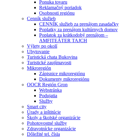
Ponuka tovaru
Reklamačný poriadok
Osobnosti regiónu
Cenník služieb
CENNÍK služieb za prenájom zasadačky
Poplatky za prenájom kultúrnych domov
Poplatok za krátkodobý prenájom –
AMFITEÁTER TAJCH
Výlety po okolí
Ubytovanie
Turistická chata Bukovina
Turistické zaujímavosti
Mikroregión
Zápisnice mikroregiónu
Dokumenty mikroregiónu
OOCR Región Gron
Webstránka
Podujatia
Služby
Smart city
Úrady a inštitúcie
Školy a školské organizácie
Pohotovostné služby
Zdravotnícke organizácie
Dôležité tel. čísla