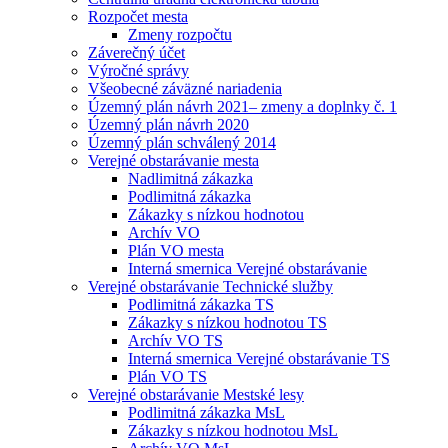
Rozpočet mesta
Zmeny rozpočtu
Záverečný účet
Výročné správy
Všeobecné záväzné nariadenia
Územný plán návrh 2021– zmeny a doplnky č. 1
Územný plán návrh 2020
Územný plán schválený 2014
Verejné obstarávanie mesta
Nadlimitná zákazka
Podlimitná zákazka
Zákazky s nízkou hodnotou
Archív VO
Plán VO mesta
Interná smernica Verejné obstarávanie
Verejné obstarávanie Technické služby
Podlimitná zákazka TS
Zákazky s nízkou hodnotou TS
Archív VO TS
Interná smernica Verejné obstarávanie TS
Plán VO TS
Verejné obstarávanie Mestské lesy
Podlimitná zákazka MsL
Zákazky s nízkou hodnotou MsL