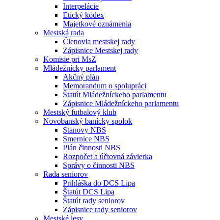
Interpelácie
Etický kódex
Majetkové oznámenia
Mestská rada
Členovia mestskej rady
Zápisnice Mestskej rady
Komisie pri MsZ
Mládežnícky parlament
Akčný plán
Memorandum o spolupráci
Štatút Mládežníckeho parlamentu
Zápisnice Mládežníckeho parlamentu
Mestský futbalový klub
Novobanský banícky spolok
Stanovy NBS
Smernice NBS
Plán činnosti NBS
Rozpočet a účtovná závierka
Správy o činnosti NBS
Rada seniorov
Prihláška do DCS Lipa
Štatút DCS Lipa
Štatút rady seniorov
Zápisnice rady seniorov
Mestské lesy