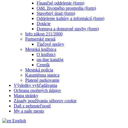
Finančné oddelenie (form)
Odd. životného prostredia (form)
Stavebný úrad (form)
Oddelenie kultúry a informácií (form)
Dotácie
Doprava a dopravné stavby (form)
Info zákon 211/2000
Partnerské mestá
Tlačové správy
Mestská knižnica
O knižnici
on-line katalóg
Cenník
Mestská polícia
Karanténna stanica
Platené parkovanie
Výsledky vyhľadávania
Ochrana osobných údajov
Mapa stránky
Zásady používania súborov cookie
Daň z nehnuteľností
My a naše mesto
English