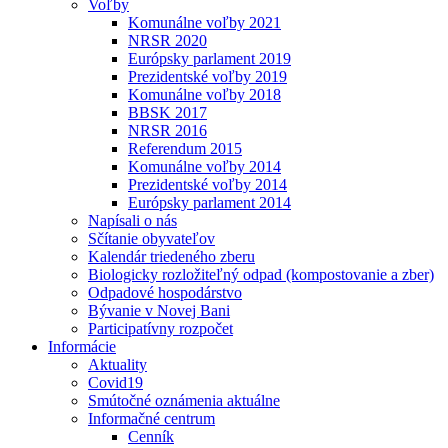
Voľby
Komunálne voľby 2021
NRSR 2020
Európsky parlament 2019
Prezidentské voľby 2019
Komunálne voľby 2018
BBSK 2017
NRSR 2016
Referendum 2015
Komunálne voľby 2014
Prezidentské voľby 2014
Európsky parlament 2014
Napísali o nás
Sčítanie obyvateľov
Kalendár triedeného zberu
Biologicky rozložiteľný odpad (kompostovanie a zber)
Odpadové hospodárstvo
Bývanie v Novej Bani
Participatívny rozpočet
Informácie
Aktuality
Covid19
Smútočné oznámenia aktuálne
Informačné centrum
Cenník