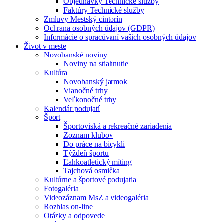
Objednávky Technické služby
Faktúry Technické služby
Zmluvy Mestský cintorín
Ochrana osobných údajov (GDPR)
Informácie o spracúvaní vašich osobných údajov
Život v meste
Novobanské noviny
Noviny na stiahnutie
Kultúra
Novobanský jarmok
Vianočné trhy
Veľkonočné trhy
Kalendár podujatí
Šport
Športoviská a rekreačné zariadenia
Zoznam klubov
Do práce na bicykli
Týždeň športu
Ľahkoatletický míting
Tajchová osmička
Kultúrne a športové podujatia
Fotogaléria
Videozáznam MsZ a videogaléria
Rozhlas on-line
Otázky a odpovede