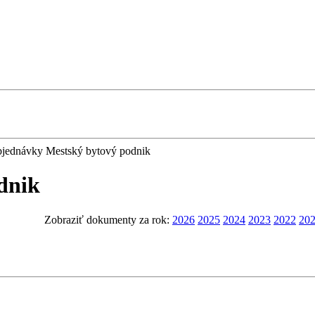
jednávky Mestský bytový podnik
dnik
Zobraziť dokumenty za rok:
2026
2025
2024
2023
2022
20