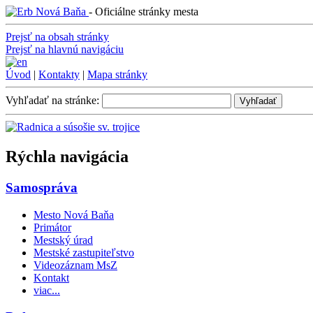
Nová Baňa
-
Oficiálne stránky mesta
Prejsť na obsah stránky
Prejsť na hlavnú navigáciu
Úvod
|
Kontakty
|
Mapa stránky
Vyhľadať na stránke:
Vyhľadať
Rýchla navigácia
Samospráva
Mesto Nová Baňa
Primátor
Mestský úrad
Mestské zastupiteľstvo
Videozáznam MsZ
Kontakt
viac...