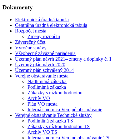
Dokumenty
Elektronická úradná tabuľa
Centrálna úradná elektronická tabula
Rozpočet mesta
Zmeny rozpočtu
Záverečný účet
Výročné správy
Všeobecné záväzné nariadenia
Územný plán návrh 2021– zmeny a doplnky č. 1
Územný plán návrh 2020
Územný plán schválený 2014
Verejné obstarávanie mesta
Nadlimitná zákazka
Podlimitná zákazka
Zákazky s nízkou hodnotou
Archív VO
Plán VO mesta
Interná smernica Verejné obstarávanie
Verejné obstarávanie Technické služby
Podlimitná zákazka TS
Zákazky s nízkou hodnotou TS
Archív VO TS
Interná smernica Verejné obstarávanie TS