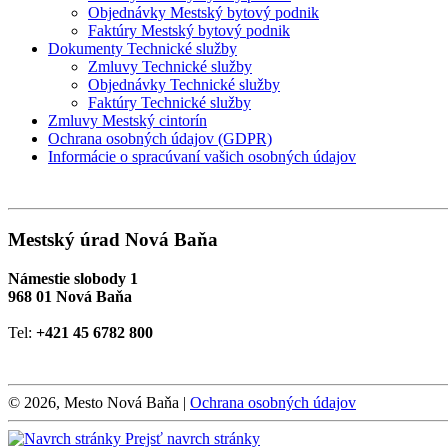
Objednávky Mestský bytový podnik
Faktúry Mestský bytový podnik
Dokumenty Technické služby
Zmluvy Technické služby
Objednávky Technické služby
Faktúry Technické služby
Zmluvy Mestský cintorín
Ochrana osobných údajov (GDPR)
Informácie o spracúvaní vašich osobných údajov
Mestský úrad Nová Baňa
Námestie slobody 1
968 01 Nová Baňa
Tel:
+421 45 6782 800
© 2026, Mesto Nová Baňa |
Ochrana osobných údajov
Prejsť navrch stránky