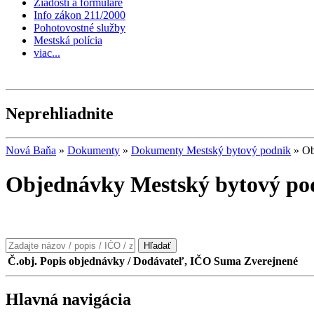
Žiadosti a formuláre
Info zákon 211/2000
Pohotovostné služby
Mestská polícia
viac...
Neprehliadnite
Nová Baňa
»
Dokumenty
»
Dokumenty Mestský bytový podnik
»
Ob
Objednávky Mestský bytový po
Hľadať
Č.obj.
Popis objednávky / Dodávateľ, IČO
Suma
Zverejnené
Hlavná navigácia