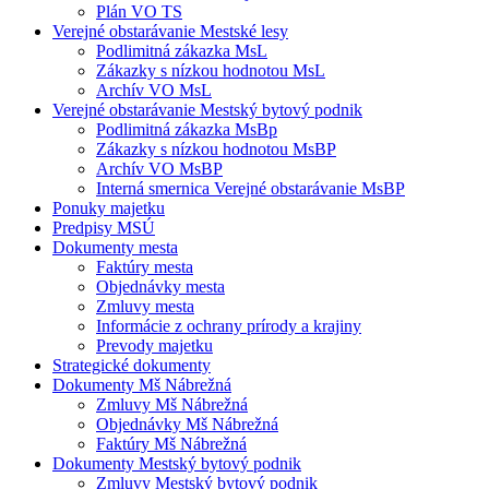
Plán VO TS
Verejné obstarávanie Mestské lesy
Podlimitná zákazka MsL
Zákazky s nízkou hodnotou MsL
Archív VO MsL
Verejné obstarávanie Mestský bytový podnik
Podlimitná zákazka MsBp
Zákazky s nízkou hodnotou MsBP
Archív VO MsBP
Interná smernica Verejné obstarávanie MsBP
Ponuky majetku
Predpisy MSÚ
Dokumenty mesta
Faktúry mesta
Objednávky mesta
Zmluvy mesta
Informácie z ochrany prírody a krajiny
Prevody majetku
Strategické dokumenty
Dokumenty Mš Nábrežná
Zmluvy Mš Nábrežná
Objednávky Mš Nábrežná
Faktúry Mš Nábrežná
Dokumenty Mestský bytový podnik
Zmluvy Mestský bytový podnik