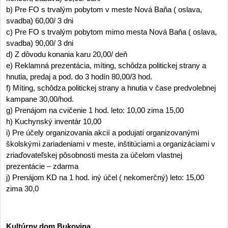
b) Pre FO s trvalým pobytom v meste Nová Baňa ( oslava,
svadba) 60,00/ 3 dni
c) Pre FO s trvalým pobytom mimo mesta Nová Baňa ( oslava,
svadba) 90,00/ 3 dni
d) Z dôvodu konania karu 20,00/ deň
e) Reklamná prezentácia, míting, schôdza politickej strany a
hnutia, predaj a pod. do 3 hodín 80,00/3 hod.
f) Míting, schôdza politickej strany a hnutia v čase predvolebnej
kampane 30,00/hod.
g) Prenájom na cvičenie 1 hod. leto: 10,00 zima 15,00
h) Kuchynský inventár 10,00
i) Pre účely organizovania akcií a podujatí organizovanými
školskými zariadeniami v meste, inštitúciami a organizáciami v
zriaďovateľskej pôsobnosti mesta za účelom vlastnej
prezentácie – zdarma
j) Prenájom KD na 1 hod. iný účel ( nekomerčný) leto: 15,00
zima 30,0
Kultúrny dom Bukovina