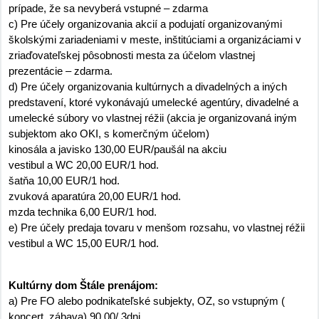
prípade, že sa nevyberá vstupné – zdarma
c) Pre účely organizovania akcií a podujatí organizovanými
školskými zariadeniami v meste, inštitúciami a organizáciami v
zriaďovateľskej pôsobnosti mesta za účelom vlastnej
prezentácie – zdarma.
d) Pre účely organizovania kultúrnych a divadelných a iných
predstavení, ktoré vykonávajú umelecké agentúry, divadelné a
umelecké súbory vo vlastnej réžii (akcia je organizovaná iným
subjektom ako OKI, s komerčným účelom)
kinosála a javisko 130,00 EUR/paušál na akciu
vestibul a WC 20,00 EUR/1 hod.
šatňa 10,00 EUR/1 hod.
zvuková aparatúra 20,00 EUR/1 hod.
mzda technika 6,00 EUR/1 hod.
e) Pre účely predaja tovaru v menšom rozsahu, vo vlastnej réžii
vestibul a WC 15,00 EUR/1 hod.
Kultúrny dom Štále prenájom:
a) Pre FO alebo podnikateľské subjekty, OZ, so vstupným (
koncert, zábava) 90,00/ 3dni