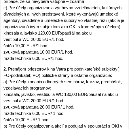
prípade, že sa nevyberá vstupné – zdarma
c) Pre účely organizovania výchovno-vzdelávacích, kultúrnych,
divadelných a iných predstavení, ktoré vykonávajú umelecké
agentúry, divadelné a umelecké súbory vo vlastnej réžii (akcia je
organizovaná iným subjektom ako OKI s komerčným účelom):
kinosála a javisko 120,00 EUR/paušál na akciu
vestibul a WC 20,00 EUR/1 hod.
šatňa 10,00 EUR/1 hod.
zvuková aparatúra 10,00 EUR/1 hod.
mzda technika 6,00 EUR/1 hod.
2. Prenájom priestorov kina Vatra pre podnikateľské subjekty(
FO-podnikateľ, PO) politické strany a ostatné organizácie:
a) Pre účely konania odborných seminárov, kurzov, prednášok,
vzdelávacích programov:
kinosála, javisko, vestibul a WC 130,00 EUR/paušál na akciu
vestibul a WC 20,00 EUR/1 hod.
zvuková aparatúra 20,00 EUR/ 1 hod.
mzda technika 6,00 EUR/ 1 hod.
šatňa 10,00 EUR/ 1 hod.
b) Pre účely organizovania akcií a podujatí v spolupráci s OKI v