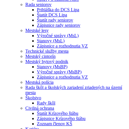
Rada seniorov
Prihláška do DCS Lipa
Štatút DCS Lipa
Štatút rady seniorov
Zápisnice rady seniorov
Mestské lesy
Výročné správy (MsL)
Stanovy (MsL)
Zápisnice a rozhodnutia VZ
Technické služby mesta
Mestský cintorín
Mestský bytový podnik
Stanovy (MsBP)
Výročné správy (MsBP)
Zápisnice a rozhodnutia VZ
Mestská polícia
Rada škôl a školských zariadení zriadených na území
mesta
Školstvo
Rady škôl
Civilná ochrana
Štatút Krízového štábu
Zápisnice Krízového štábu
Zoznam členov KŠ
Kariéra