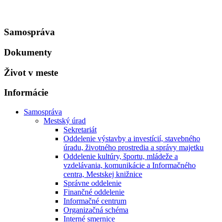
Samospráva
Dokumenty
Život v meste
Informácie
Samospráva
Mestský úrad
Sekretariát
Oddelenie výstavby a investícií, stavebného
úradu, životného prostredia a správy majetku
Oddelenie kultúry, športu, mládeže a
vzdelávania, komunikácie a Informačného
centra, Mestskej knižnice
Správne oddelenie
Finančné oddelenie
Informačné centrum
Organizačná schéma
Interné smernice