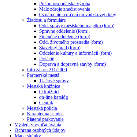
Poľnohospodárska výroba
Malé zdroje znečisťovania
Oznámenie o určení prevádzkovej doby
Žiadosti a formuláre
Odd. správy mestského majetku (form)
Správne oddelenie (form)
Finančné oddelenie (form)
Odd. životného prostredia (form)
Stavebný úrad (form)
Oddelenie kultúry a informácií (form)
Dotácie
Doprava a dopravné stavby (form)
Info zákon 211/2000
Partnerské mestá
Tlačové správy
Mestská knižnica
O knižnici
on-line katalóg
Cenník
Mestská polícia
Karanténna stanica
Platené parkovanie
Výsledky vyhľadávania
Ochrana osobných údajov
Mapa stránky