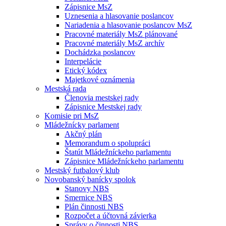
Zápisnice MsZ
Uznesenia a hlasovanie poslancov
Nariadenia a hlasovanie poslancov MsZ
Pracovné materiály MsZ plánované
Pracovné materiály MsZ archív
Dochádzka poslancov
Interpelácie
Etický kódex
Majetkové oznámenia
Mestská rada
Členovia mestskej rady
Zápisnice Mestskej rady
Komisie pri MsZ
Mládežnícky parlament
Akčný plán
Memorandum o spolupráci
Štatút Mládežníckeho parlamentu
Zápisnice Mládežníckeho parlamentu
Mestský futbalový klub
Novobanský banícky spolok
Stanovy NBS
Smernice NBS
Plán činnosti NBS
Rozpočet a účtovná závierka
Správy o činnosti NBS