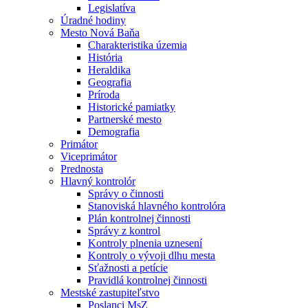
Legislatíva
Úradné hodiny
Mesto Nová Baňa
Charakteristika územia
História
Heraldika
Geografia
Príroda
Historické pamiatky
Partnerské mesto
Demografia
Primátor
Viceprimátor
Prednosta
Hlavný kontrolór
Správy o činnosti
Stanoviská hlavného kontrolóra
Plán kontrolnej činnosti
Správy z kontrol
Kontroly plnenia uznesení
Kontroly o vývoji dlhu mesta
Sťažnosti a petície
Pravidlá kontrolnej činnosti
Mestské zastupiteľstvo
Poslanci MsZ