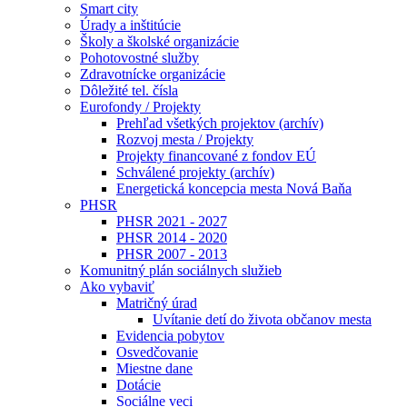
Smart city
Úrady a inštitúcie
Školy a školské organizácie
Pohotovostné služby
Zdravotnícke organizácie
Dôležité tel. čísla
Eurofondy / Projekty
Prehľad všetkých projektov (archív)
Rozvoj mesta / Projekty
Projekty financované z fondov EÚ
Schválené projekty (archív)
Energetická koncepcia mesta Nová Baňa
PHSR
PHSR 2021 - 2027
PHSR 2014 - 2020
PHSR 2007 - 2013
Komunitný plán sociálnych služieb
Ako vybaviť
Matričný úrad
Uvítanie detí do života občanov mesta
Evidencia pobytov
Osvedčovanie
Miestne dane
Dotácie
Sociálne veci