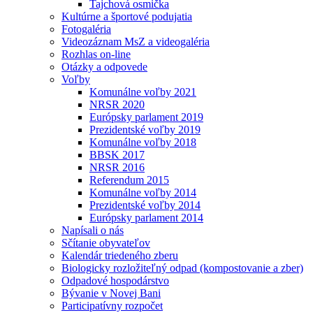
Tajchová osmička
Kultúrne a športové podujatia
Fotogaléria
Videozáznam MsZ a videogaléria
Rozhlas on-line
Otázky a odpovede
Voľby
Komunálne voľby 2021
NRSR 2020
Európsky parlament 2019
Prezidentské voľby 2019
Komunálne voľby 2018
BBSK 2017
NRSR 2016
Referendum 2015
Komunálne voľby 2014
Prezidentské voľby 2014
Európsky parlament 2014
Napísali o nás
Sčítanie obyvateľov
Kalendár triedeného zberu
Biologicky rozložiteľný odpad (kompostovanie a zber)
Odpadové hospodárstvo
Bývanie v Novej Bani
Participatívny rozpočet