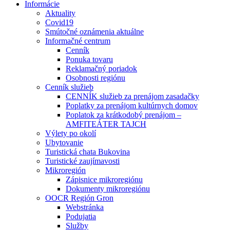
Informácie
Aktuality
Covid19
Smútočné oznámenia aktuálne
Informačné centrum
Cenník
Ponuka tovaru
Reklamačný poriadok
Osobnosti regiónu
Cenník služieb
CENNÍK služieb za prenájom zasadačky
Poplatky za prenájom kultúrnych domov
Poplatok za krátkodobý prenájom –
AMFITEÁTER TAJCH
Výlety po okolí
Ubytovanie
Turistická chata Bukovina
Turistické zaujímavosti
Mikroregión
Zápisnice mikroregiónu
Dokumenty mikroregiónu
OOCR Región Gron
Webstránka
Podujatia
Služby