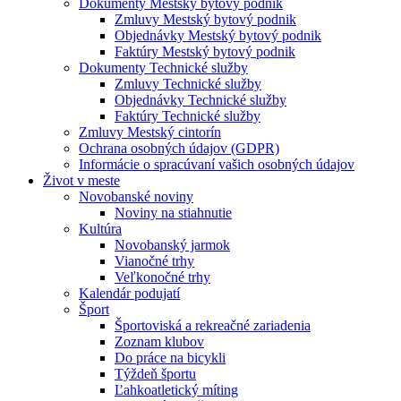
Dokumenty Mestský bytový podnik
Zmluvy Mestský bytový podnik
Objednávky Mestský bytový podnik
Faktúry Mestský bytový podnik
Dokumenty Technické služby
Zmluvy Technické služby
Objednávky Technické služby
Faktúry Technické služby
Zmluvy Mestský cintorín
Ochrana osobných údajov (GDPR)
Informácie o spracúvaní vašich osobných údajov
Život v meste
Novobanské noviny
Noviny na stiahnutie
Kultúra
Novobanský jarmok
Vianočné trhy
Veľkonočné trhy
Kalendár podujatí
Šport
Športoviská a rekreačné zariadenia
Zoznam klubov
Do práce na bicykli
Týždeň športu
Ľahkoatletický míting