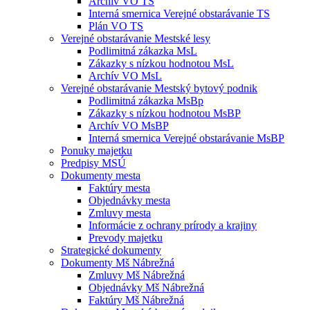
Archív VO TS
Interná smernica Verejné obstarávanie TS
Plán VO TS
Verejné obstarávanie Mestské lesy
Podlimitná zákazka MsL
Zákazky s nízkou hodnotou MsL
Archív VO MsL
Verejné obstarávanie Mestský bytový podnik
Podlimitná zákazka MsBp
Zákazky s nízkou hodnotou MsBP
Archív VO MsBP
Interná smernica Verejné obstarávanie MsBP
Ponuky majetku
Predpisy MSÚ
Dokumenty mesta
Faktúry mesta
Objednávky mesta
Zmluvy mesta
Informácie z ochrany prírody a krajiny
Prevody majetku
Strategické dokumenty
Dokumenty Mš Nábrežná
Zmluvy Mš Nábrežná
Objednávky Mš Nábrežná
Faktúry Mš Nábrežná