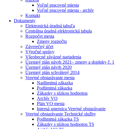
Voľné pracovné miesta
Voľné pracovné miesta - archív
Kontakt
Dokumenty
Elektronická úradná tabuľa
Centrálna úradná elektronická tabula
Rozpočet mesta
Zmeny rozpočtu
Záverečný účet
Výročné správy
Všeobecné záväzné nariadenia
Územný plán návrh 2021– zmeny a doplnky č. 1
Územný plán návrh 2020
Územný plán schválený 2014
Verejné obstarávanie mesta
Nadlimitná zákazka
Podlimitná zákazka
Zákazky s nízkou hodnotou
Archív VO
Plán VO mesta
Interná smernica Verejné obstarávanie
Verejné obstarávanie Technické služby
Podlimitná zákazka TS
Zákazky s nízkou hodnotou TS